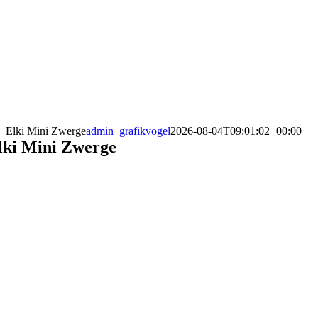
Elki Mini Zwerge
admin_grafikvogel
2026-08-04T09:01:02+00:00
lki Mini Zwerge